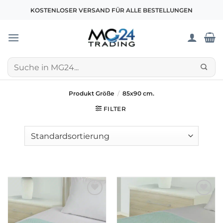
Zum
KOSTENLOSER VERSAND FÜR ALLE BESTELLUNGEN
Inhalt
springen
Suchen
nach:
Produkt Größe
/
85x90 cm.
FILTER
Zur
Zur
wunschliste
wunschliste
hinzufügen
hinzufügen