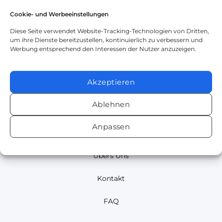
Cookie- und Werbeeinstellungen
Abso® Vinyl –
Flüssigkeitsdichte,
Diese Seite verwendet Website-Tracking-Technologien von Dritten,
waschbare
um ihre Dienste bereitzustellen, kontinuierlich zu verbessern und
Krankenunterlage mit 4
Werbung entsprechend den Interessen der Nutzer anzuzeigen.
aufeinander laminierten
Funktionsschichten;
ab
16,95
€
Akzeptieren
Ablehnen
Anpassen
Home
Übers Uns
Kontakt
FAQ