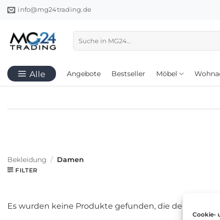
Zum
info@mg24trading.de
Inhalt
springen
Suchen
nach:
Angebote
Bestseller
Möbel
Wohnac
Bekleidung
/
Damen
FILTER
Es wurden keine Produkte gefunden, die deiner Ausw
Cookie- 