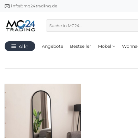
Zum
info@mg24trading.de
Inhalt
springen
Suchen
nach:
Angebote
Bestseller
Möbel
Wohnac