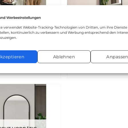
und Werbeeinstellungen
ite verwendet Website-Tracking-Technologien von Dritten, um ihre Dienste
tellen, kontinuierlich zu verbessern und Werbung entsprechend den Intere
nzuzeigen.
kzeptieren
Ablehnen
Anpasse
spiegel | 180×60 cm | Gold &
Ovaler Standspiegel | 18
Schwarz
Schwarz
216,95
€
348,95
€
Zur
wunschliste
hinzufügen