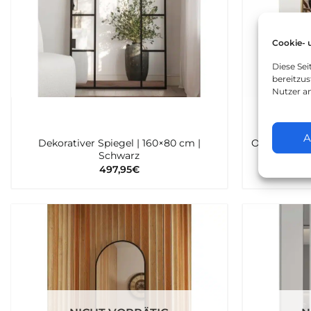
Cookie- 
Diese Se
bereitzus
Nutzer a
A
Dekorativer Spiegel | 160×80 cm |
Ovaler Stand
Schwarz
497,95
€
Zur
wunschliste
hinzufügen