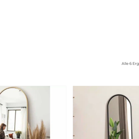
Alle 6 E
Zur
wunschliste
hinzufügen