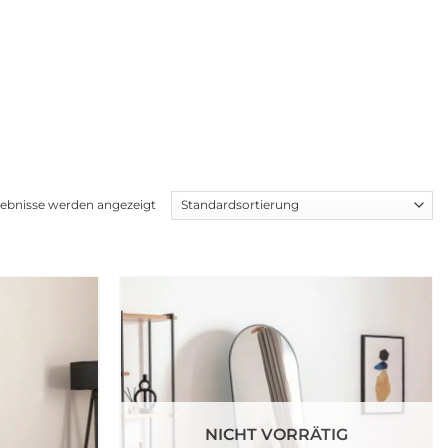
rgebnisse werden angezeigt
Zur
Zur
wunschliste
wunschliste
hinzufügen
hinzufügen
NICHT VORRÄTIG