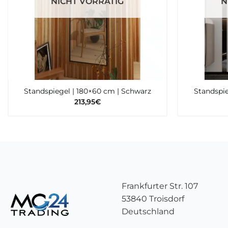
NICHT VORRÄTIG
N
Standspiegel | 180×60 cm | Schwarz
Standspie
213,95
€
Frankfurter Str. 107
53840 Troisdorf
Deutschland