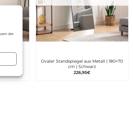
ssen der
n
0×60 cm |
Ovaler Standspiegel aus Metall | 180×70
cm | Schwarz
226,95
€