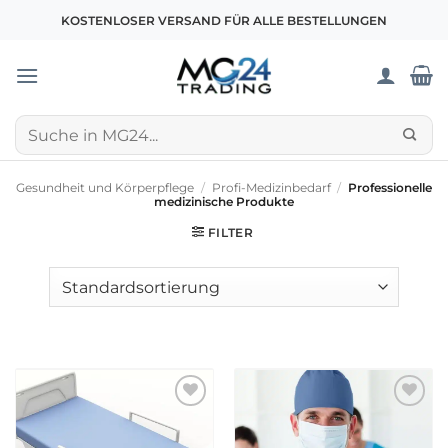
Zum
KOSTENLOSER VERSAND FÜR ALLE BESTELLUNGEN
Inhalt
springen
Suchen
nach:
Gesundheit und Körperpflege
/
Profi-Medizinbedarf
/
Professionelle
medizinische Produkte
FILTER
Zur
Zur
wunschliste
wunschliste
hinzufügen
hinzufügen