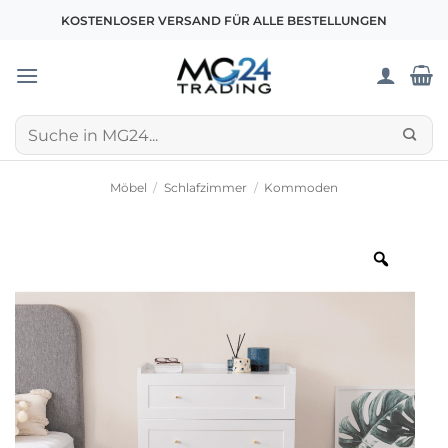
Zum
KOSTENLOSER VERSAND FÜR ALLE BESTELLUNGEN
Inhalt
springen
Suchen
nach:
Möbel
/
Schlafzimmer
/
Kommoden