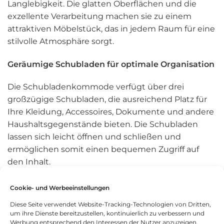
Langlebigkeit. Die glatten Oberflächen und die
exzellente Verarbeitung machen sie zu einem
attraktiven Möbelstück, das in jedem Raum für eine
stilvolle Atmosphäre sorgt.
Geräumige Schubladen für optimale Organisation
Die Schubladenkommode verfügt über drei
großzügige Schubladen, die ausreichend Platz für
Ihre Kleidung, Accessoires, Dokumente und andere
Haushaltsgegenstände bieten. Die Schubladen
lassen sich leicht öffnen und schließen und
ermöglichen somit einen bequemen Zugriff auf
den Inhalt.
Vielseitig einsetzbar und funktional
Cookie- und Werbeeinstellungen
Diese Seite verwendet Website-Tracking-Technologien von Dritten,
Dank ihres vielseitigen Designs eignet sich die
um ihre Dienste bereitzustellen, kontinuierlich zu verbessern und
Schubladenkommode für verschiedene Räume in
Werbung entsprechend den Interessen der Nutzer anzuzeigen.