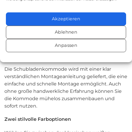
Ihrem Zuhause. Ob im Schlafzimmer, Wohnzimmer,
Flur oder Büro – sie bietet eine praktische und
Akzeptieren
stilvolle Aufbewahrungslösung. Die Oberseite der
Kommode bietet zusätzlichen Platz zur
Ablehnen
Präsentation von Dekorationsobjekten, Fotos oder
Pflanzen.
Anpassen
Einfache Montage
Die Schubladenkommode wird mit einer klar
verständlichen Montageanleitung geliefert, die eine
einfache und schnelle Montage ermöglicht. Auch
ohne große handwerkliche Erfahrung können Sie
die Kommode mühelos zusammenbauen und
sofort nutzen.
Zwei stilvolle Farboptionen