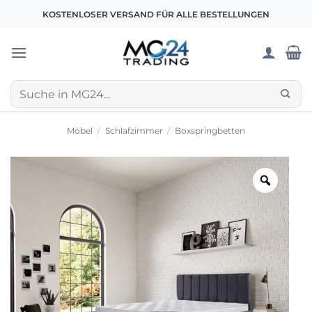
Zum
KOSTENLOSER VERSAND FÜR ALLE BESTELLUNGEN
Inhalt
springen
Suchen
nach:
Möbel
/
Schlafzimmer
/
Boxspringbetten