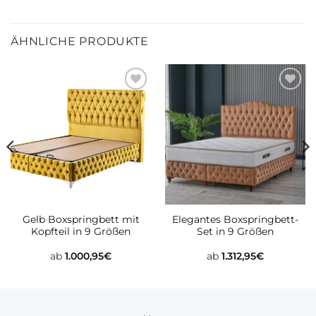
ÄHNLICHE PRODUKTE
Zur
Zur
wunschliste
wunschliste
hinzufügen
hinzufügen
Gelb Boxspringbett mit
Elegantes Boxspringbett-
Kopfteil in 9 Größen
Set in 9 Größen
ab
1.000,95
€
ab
1.312,95
€