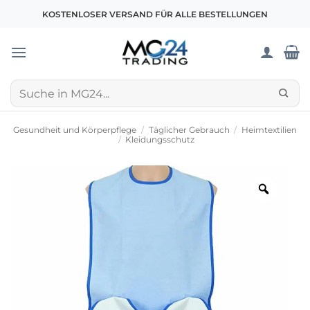
Zum
KOSTENLOSER VERSAND FÜR ALLE BESTELLUNGEN
Inhalt
springen
Suchen
nach:
Gesundheit und Körperpflege
/
Täglicher Gebrauch
/
Heimtextilien
/
Kleidungsschutz