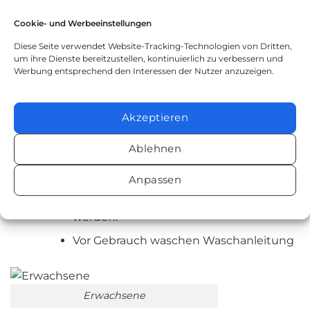
Wissen Sie, dass Sie einen sehr gesunden
Stoff
kaufen
?
Cookie- und Werbeeinstellungen
Diese Seite verwendet Website-Tracking-Technologien von Dritten,
Halsteil mit verstellbarem Druckknopf.
um ihre Dienste bereitzustellen, kontinuierlich zu verbessern und
Werbung entsprechend den Interessen der Nutzer anzuzeigen.
Es sollte maximal bei 90 Grad
gewaschen werden.
Es sollte nach dem Waschen mit viel
Akzeptieren
Wasser gespült werden, damit es seine
Ablehnen
Atmungseigenschaften nicht verliert.
Nicht bügeln.
Anpassen
Bleichmittel sollten nicht verwendet
werden.
Vor Gebrauch waschen Waschanleitung
Erwachsene