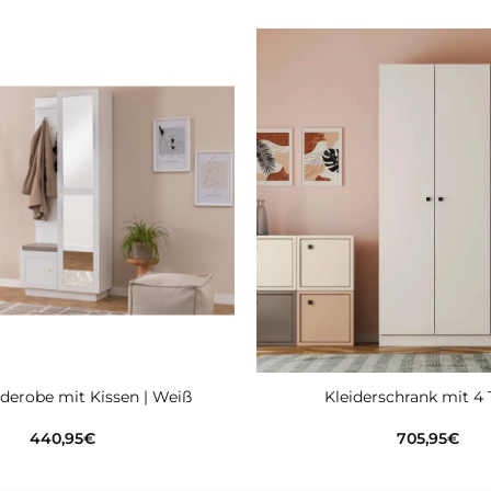
Zur
wunschliste
hinzufügen
derobe mit Kissen | Weiß
Kleiderschrank mit 4
440,95
€
705,95
€