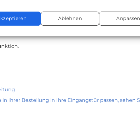
kzeptieren
Ablehnen
Anpasse
feuchten Tuch ab. Schützen Sie sie vor direkter Sonne
nktion.
eitung
in Ihrer Bestellung in Ihre Eingangstür passen, sehen Si