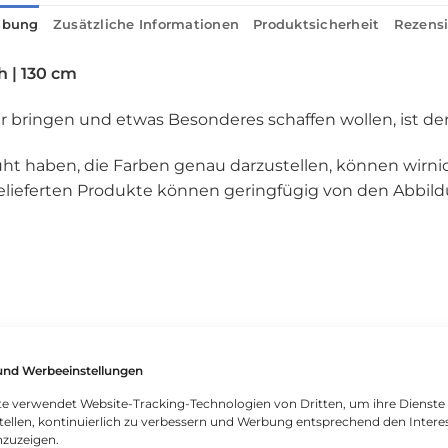
ibung
Zusätzliche Informationen
Produktsicherheit
Rezensi
h | 130 cm
r bringen und etwas Besonderes schaffen wollen, ist der
t haben, die Farben genau darzustellen, können wirnic
ie gelieferten Produkte können geringfügig von den Abbi
und Werbeeinstellungen
funktion.
ite verwendet Website-Tracking-Technologien von Dritten, um ihre Dienste
tellen, kontinuierlich zu verbessern und Werbung entsprechend den Intere
nzuzeigen.