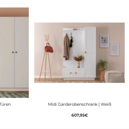
Zur
Zur
wunschliste
wunschliste
hinzufügen
hinzufügen
 Türen
Midi Garderobenschrank | Weiß
607,95
€