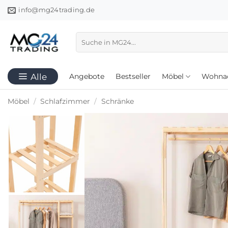
Zum
info@mg24trading.de
Inhalt
springen
Suchen
nach:
Angebote
Bestseller
Möbel
Wohnac
Möbel
/
Schlafzimmer
/
Schränke