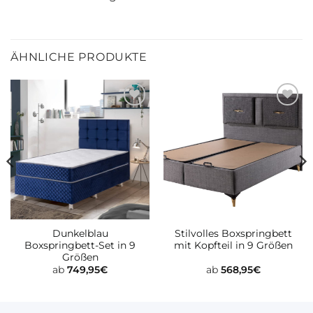
ÄHNLICHE PRODUKTE
Zur
Zur
wunschliste
wunschliste
hinzufügen
hinzufügen
Dunkelblau
Stilvolles Boxspringbett
Boxspringbett-Set in 9
mit Kopfteil in 9 Größen
Größen
ab
749,95
€
ab
568,95
€