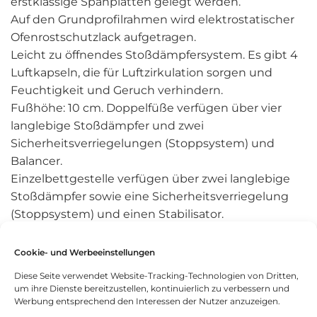
erstklassige Spanplatten gelegt werden.
Auf den Grundprofilrahmen wird elektrostatischer
Ofenrostschutzlack aufgetragen.
Leicht zu öffnendes Stoßdämpfersystem. Es gibt 4
Luftkapseln, die für Luftzirkulation sorgen und
Feuchtigkeit und Geruch verhindern.
Fußhöhe: 10 cm. Doppelfüße verfügen über vier
langlebige Stoßdämpfer und zwei
Sicherheitsverriegelungen (Stoppsystem) und
Balancer.
Einzelbettgestelle verfügen über zwei langlebige
Stoßdämpfer sowie eine Sicherheitsverriegelung
(Stoppsystem) und einen Stabilisator.
Stoff und Leder können mit einem feuchten Tuch
gereinigt werden.
Cookie- und Werbeeinstellungen
Innenvolumen der Basen:
Diese Seite verwendet Website-Tracking-Technologien von Dritten,
90 x 190 Sockel: 85 x 185 x 23 cm
um ihre Dienste bereitzustellen, kontinuierlich zu verbessern und
Werbung entsprechend den Interessen der Nutzer anzuzeigen.
90 x 200 Sockel: 85 x 195 x 23 cm