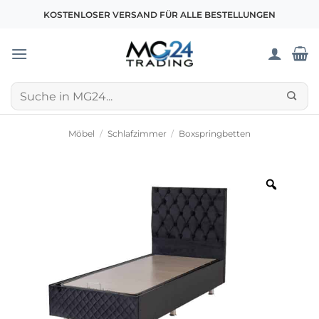
Zum
KOSTENLOSER VERSAND FÜR ALLE BESTELLUNGEN
Inhalt
springen
Suchen
nach:
Möbel
/
Schlafzimmer
/
Boxspringbetten