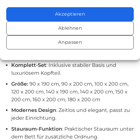
100 x 200 Sockel: 95 x 195 x 23 cm
120 x 200 Sockel: 115 x 195 x 23 cm
Akzeptieren
140 x 200 Sockel: 2 x 65 x 195 x 23 cm
150 x 200 Sockel: 2 x 70 x 195 x 23 cm
Ablehnen
160 x 200 Sockel: 2 x 75 x 195 x 23 cm
180 x 200 Sockel: 2 x 87 x 195 x 23 cm
Anpassen
Eigenschaften:
Komplett-Set
: Inklusive stabiler Basis und
luxuriösem Kopfteil.
Größe:
90 x 190 cm, 90 x 200 cm, 100 x 200 cm,
120 x 200 cm, 140 x 190 cm, 140 x 200 cm, 150 x
200 cm, 160 x 200 cm, 180 x 200 cm
Modernes Design
: Zeitlos und elegant, passt zu
jeder Einrichtung.
Stauraum-Funktion
: Praktischer Stauraum unter
dem Bett für zusätzliche Ordnung.