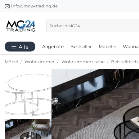
Zum
info@mg24trading.de
Inhalt
springen
Suchen
nach:
Angebote
Bestseller
Möbel
Wohnac
Möbel
/
Wohnzimmer
/
Wohnzimmertische
/
Beistelltisch