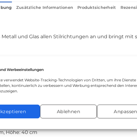
ibung
Zusätzliche Informationen
Produktsicherheit
Rezensi
s Metall und Glas allen Stilrichtungen an und bringt mit
und Werbeeinstellungen
ite verwendet Website-Tracking-Technologien von Dritten, um ihre Dienste
tellen, kontinuierlich zu verbessern und Werbung entsprechend den Intere
nzuzeigen.
kzeptieren
Ablehnen
Anpasse
cm, Höhe: 45 cm
 cm, Höhe: 40 cm