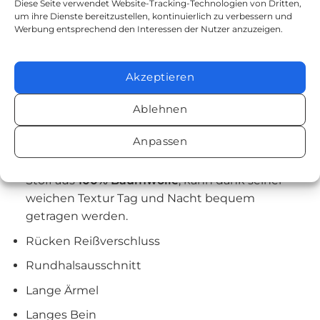
Diese Seite verwendet Website-Tracking-Technologien von Dritten,
Demenz
.
um ihre Dienste bereitzustellen, kontinuierlich zu verbessern und
Werbung entsprechend den Interessen der Nutzer anzuzeigen.
Die Knopf- und Gummischutzfunktion an den
Start- und Endstellen des
Reißverschlusses
Akzeptieren
verhindert unerwünschtes und plötzliches
Ausziehen.
Ablehnen
Schwierigkeiten, die während der täglichen
Reinigung und des Unterwäschewechsels des
Anpassen
Patienten auftreten, werden beseitigt.
Stoff aus
100% Baumwolle
, kann dank seiner
weichen Textur Tag und Nacht bequem
getragen werden.
Rücken Reißverschluss
Rundhalsausschnitt
Lange Ärmel
Langes Bein