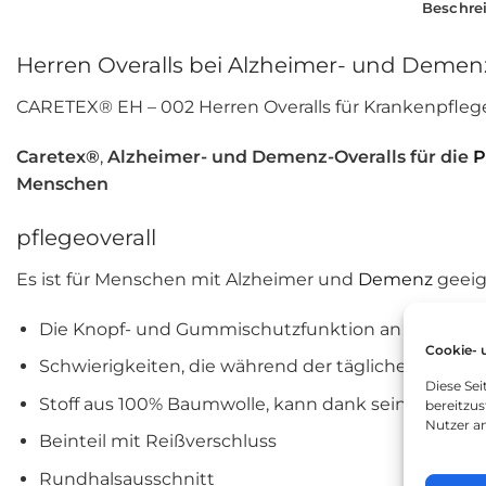
Beschre
Herren Overalls bei Alzheimer- und Demen
CARETEX® EH – 002
Herren Overalls für Krankenpfleg
Caretex®
,
Alzheimer- und Demenz-Overalls für die
P
Menschen
pflegeoverall
Es ist für Menschen mit Alzheimer und
Demenz
geeig
Die Knopf- und Gummischutzfunktion an den Start-
Cookie- 
Schwierigkeiten, die während der täglichen Reini
Diese Se
Stoff aus 100% Baumwolle, kann dank seiner weic
bereitzus
Nutzer a
Beinteil mit Reißverschluss
Rundhalsausschnitt