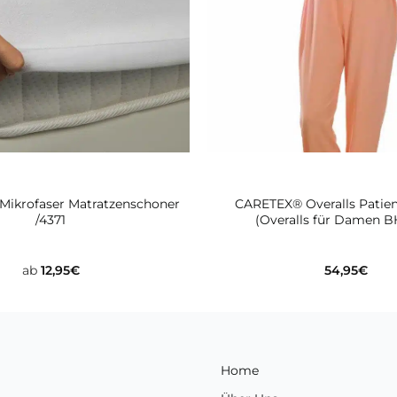
 Mikrofaser Matratzenschoner
CARETEX® Overalls Patie
/4371
(Overalls für Damen B
ab
12,95
€
54,95
€
Home