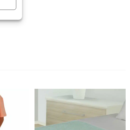
n
Zur
Zur
wunschliste
wunschliste
hinzufügen
hinzufügen