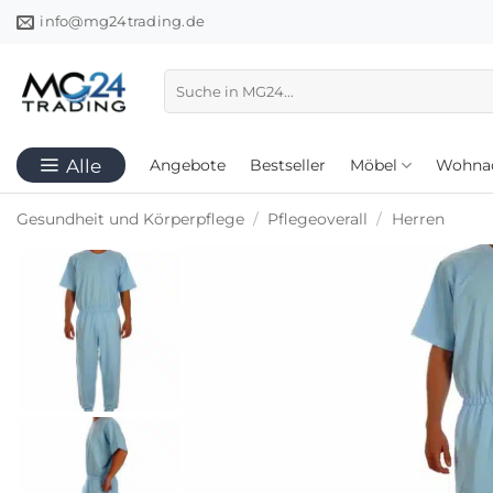
Zum
info@mg24trading.de
Inhalt
springen
Suchen
nach:
Angebote
Bestseller
Möbel
Wohnac
Gesundheit und Körperpflege
/
Pflegeoverall
/
Herren