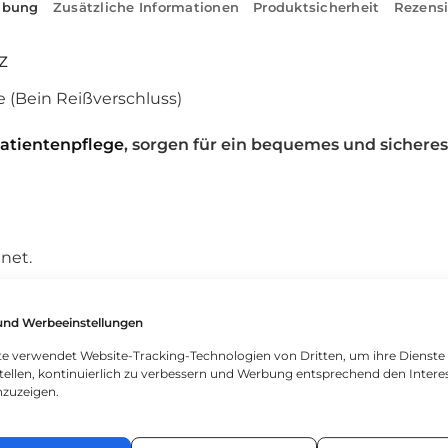
ibung
Zusätzliche Informationen
Produktsicherheit
Rezensi
z
e (Bein Reißverschluss)
atientenpflege
, sorgen für ein bequemes und sicher
net.
 und Endstellen des Reißverschlusses verhindert uner
und Werbeeinstellungen
gung und des Unterwäschewechsels des Patienten auftre
ite verwendet Website-Tracking-Technologien von Dritten, um ihre Dienste
hen Textur Tag und Nacht bequem getragen werden.
tellen, kontinuierlich zu verbessern und Werbung entsprechend den Intere
nzuzeigen.