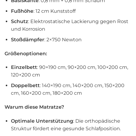
Basiskante
: 0,8 mm + 0,8 mm Schaum
Fußhöhe
: 12 cm Kunststoff
Schutz
: Elektrostatische Lackierung gegen Rost
und Korrosion
Stoßdämpfer
: 2×750 Newton
Größenoptionen:
Einzelbett
: 90×190 cm, 90×200 cm, 100×200 cm,
120×200 cm
Doppelbett
: 140×190 cm, 140×200 cm, 150×200
cm, 160×200 cm, 180×200 cm
Warum diese Matratze?
Optimale Unterstützung
: Die orthopädische
Struktur fördert eine gesunde Schlafposition.