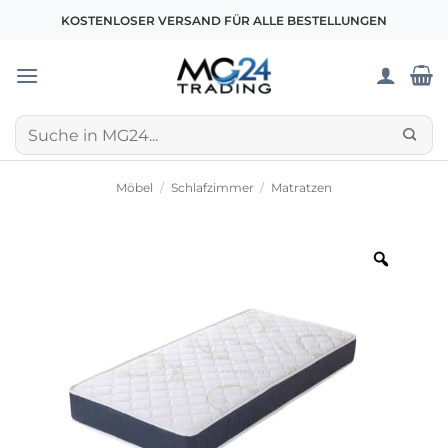
Zum
KOSTENLOSER VERSAND FÜR ALLE BESTELLUNGEN
Inhalt
springen
Suchen
nach:
Möbel
/
Schlafzimmer
/
Matratzen