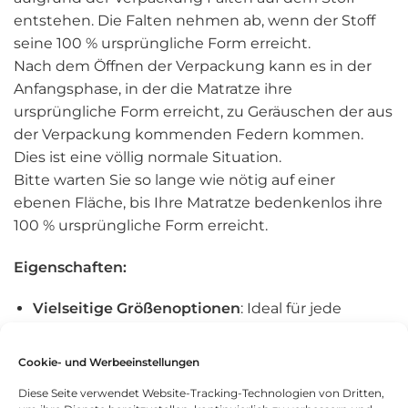
entstehen. Die Falten nehmen ab, wenn der Stoff
seine 100 % ursprüngliche Form erreicht.
Nach dem Öffnen der Verpackung kann es in der
Anfangsphase, in der die Matratze ihre
ursprüngliche Form erreicht, zu Geräuschen der aus
der Verpackung kommenden Federn kommen.
Dies ist eine völlig normale Situation.
Bitte warten Sie so lange wie nötig auf einer
ebenen Fläche, bis Ihre Matratze bedenkenlos ihre
100 % ursprüngliche Form erreicht.
Eigenschaften:
Vielseitige Größenoptionen
: Ideal für jede
Bettgröße, von Einzel- bis Doppelbetten.
Orthopädische Unterstützung
: Sorgt für eine
Cookie- und Werbeeinstellungen
optimale Ausrichtung der Wirbelsäule und
Diese Seite verwendet Website-Tracking-Technologien von Dritten,