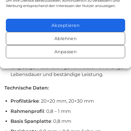
reduziert Druckpunkte.
um ihre Dienste bereitzustellen, kontinuierlich zu verbessern und
Werbung entsprechend den Interessen der Nutzer anzuzeigen.
Antibakteriell
: Hergestellt aus Materialien, die
das Wachstum von Bakterien verhindern, für
eine hygienische Schlafumgebung.
Akzeptieren
Zweiseitige Nutzung
: Geeignet für Sommer-
Ablehnen
und Wintergebrauch, bietet die Matratze
ganzjährigen Komfort.
Anpassen
Hochwertige Materialien
: Robuste und
langlebige Materialien gewährleisten eine lange
Lebensdauer und beständige Leistung.
Technische Daten:
Profilstärke
: 20×20 mm, 20×30 mm
Rahmenprofil
: 0,8 – 1 mm
Basis Spanplatte
: 0,8 mm